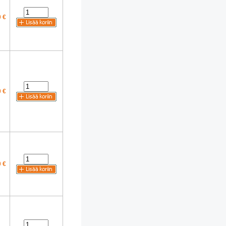
 €
 €
 €