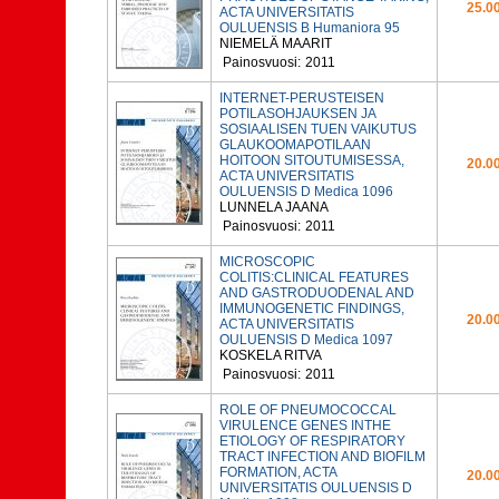
25.00
ACTA UNIVERSITATIS
OULUENSIS B Humaniora 95
NIEMELÄ MAARIT
Painosvuosi:
2011
INTERNET-PERUSTEISEN
POTILASOHJAUKSEN JA
SOSIAALISEN TUEN VAIKUTUS
GLAUKOOMAPOTILAAN
HOITOON SITOUTUMISESSA,
20.00
ACTA UNIVERSITATIS
OULUENSIS D Medica 1096
LUNNELA JAANA
Painosvuosi:
2011
MICROSCOPIC
COLITIS:CLINICAL FEATURES
AND GASTRODUODENAL AND
IMMUNOGENETIC FINDINGS,
20.00
ACTA UNIVERSITATIS
OULUENSIS D Medica 1097
KOSKELA RITVA
Painosvuosi:
2011
ROLE OF PNEUMOCOCCAL
VIRULENCE GENES INTHE
ETIOLOGY OF RESPIRATORY
TRACT INFECTION AND BIOFILM
FORMATION, ACTA
20.00
UNIVERSITATIS OULUENSIS D