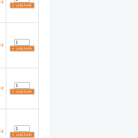
 €
 €
 €
 €