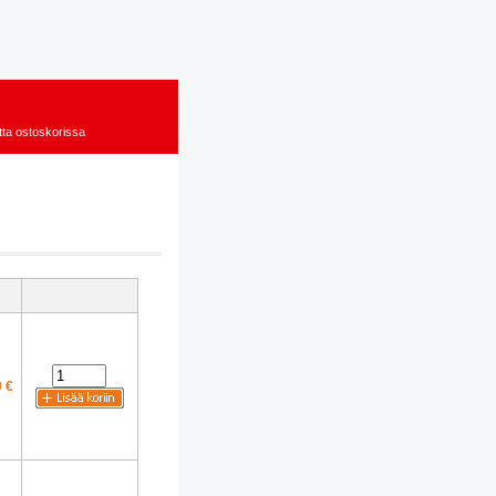
tta ostoskorissa
 €