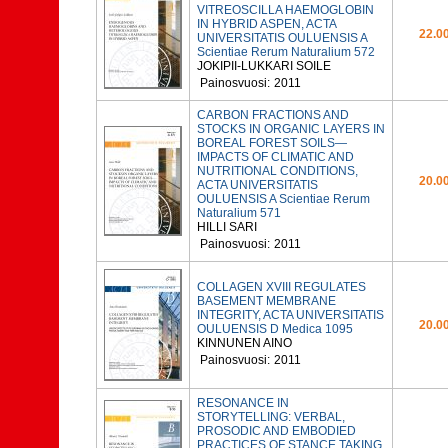
VITREOSCILLA HAEMOGLOBIN
IN HYBRID ASPEN, ACTA
22.00
UNIVERSITATIS OULUENSIS A
Scientiae Rerum Naturalium 572
JOKIPII-LUKKARI SOILE
Painosvuosi:
2011
CARBON FRACTIONS AND
STOCKS IN ORGANIC LAYERS IN
BOREAL FOREST SOILS—
IMPACTS OF CLIMATIC AND
NUTRITIONAL CONDITIONS,
20.00
ACTA UNIVERSITATIS
OULUENSIS A Scientiae Rerum
Naturalium 571
HILLI SARI
Painosvuosi:
2011
COLLAGEN XVIII REGULATES
BASEMENT MEMBRANE
INTEGRITY, ACTA UNIVERSITATIS
20.00
OULUENSIS D Medica 1095
KINNUNEN AINO
Painosvuosi:
2011
RESONANCE IN
STORYTELLING: VERBAL,
PROSODIC AND EMBODIED
PRACTICES OF STANCE TAKING,