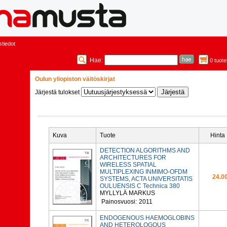
tiedot
Hae:
0 tuote
Oulun yliopiston väitöskirjat
Järjestä tulokset
Kuva
Tuote
Hinta
DETECTION ALGORITHMS AND
ARCHITECTURES FOR
WIRELESS SPATIAL
MULTIPLEXING INMIMO-OFDM
24.00
SYSTEMS, ACTA UNIVERSITATIS
OULUENSIS C Technica 380
MYLLYLÄ MARKUS
Painosvuosi:
2011
ENDOGENOUS HAEMOGLOBINS
AND HETEROLOGOUS